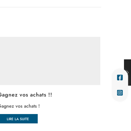
Gagnez vos achats !!
💙 FÊTE
Jeu-Con
agnez vos achats !
Atelier C
pot pour 
LIRE LA SUITE