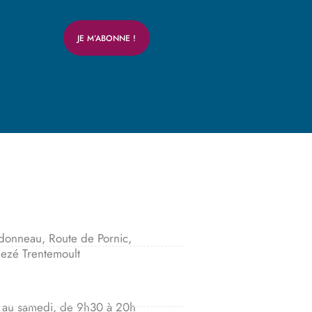
donneau, Route de Pornic,
ezé Trentemoult
 au samedi, de 9h30 à 20h