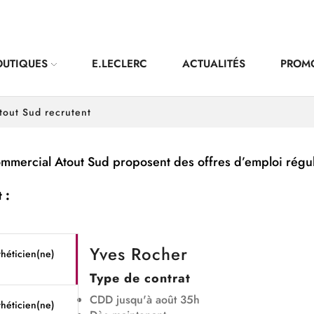
OUTIQUES
E.LECLERC
ACTUALITÉS
PROM
tout Sud recrutent
ommercial Atout Sud proposent des offres d’emploi régu
t :
Yves Rocher
théticien(ne)
Type de contrat
CDD jusqu'à août 35h
théticien(ne)