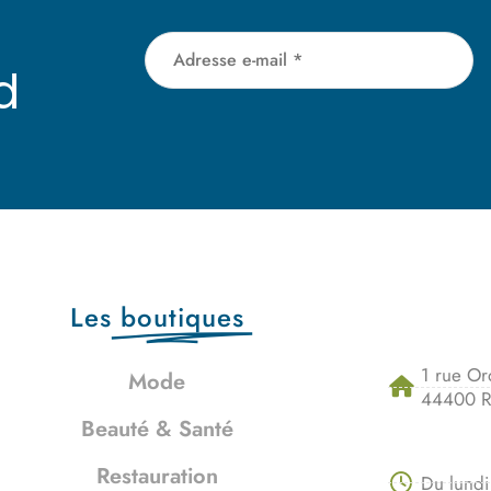
d
Les
boutiques
1 rue Or
Mode
44400 R
Beauté & Santé
Restauration
Du lundi