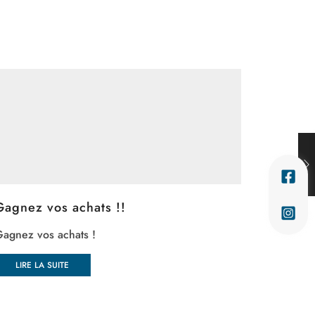
Gagnez vos achats !!
💙 FÊTE
Jeu-Con
agnez vos achats !
Atelier C
pot pour 
LIRE LA SUITE
LIRE 