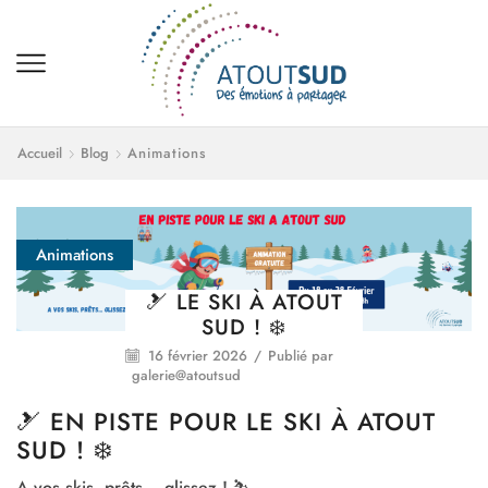
Accueil
Blog
Animations
Animations
🎿 LE SKI À ATOUT
SUD ! ❄️
16 février 2026
/
Publié par
galerie@atoutsud
🎿 EN PISTE POUR LE SKI À ATOUT
SUD ! ❄️
A vos skis, prêts… glissez ! ⛷️