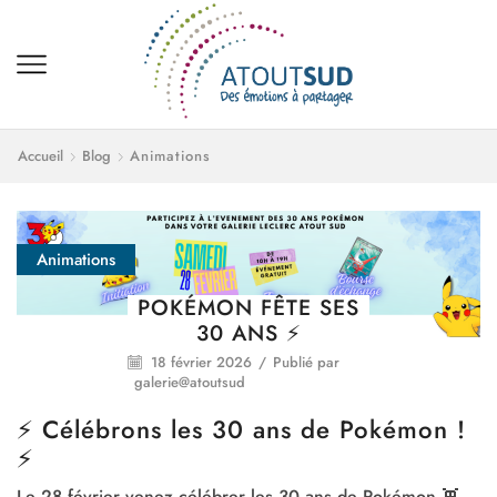
Accueil
Blog
Animations
Animations
POKÉMON FÊTE SES
30 ANS ⚡️
18 février 2026
/
Publié par
galerie@atoutsud
⚡️ Célébrons les 30 ans de Pokémon !
⚡️
Le 28 février venez célébrer les 30 ans de Pokémon 👾