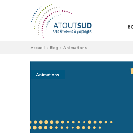
B
Accueil
Blog
Animations
Animations