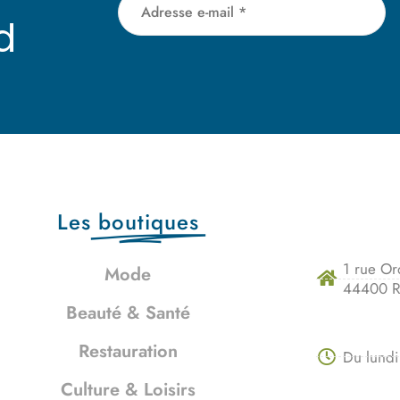
d
Les
boutiques
1 rue Or
Mode
44400 R
Beauté & Santé
Restauration
Du lundi
Culture & Loisirs