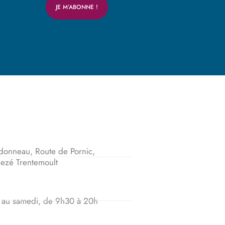
donneau, Route de Pornic,
ezé Trentemoult
 au samedi, de 9h30 à 20h