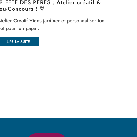
💙 FÊTE DES PÈRES : Atelier créatif &
🎨 FES
Jeu-Concours ! 💙
ÉDITIO
telier Créatif Viens jardiner et personnaliser ton
🎨 FESTI
ot pour ton papa .
Quatre jo
Rejoigne
LIRE LA SUITE
sein de 
Du 3 au 
artistes 
Informati
LIRE 